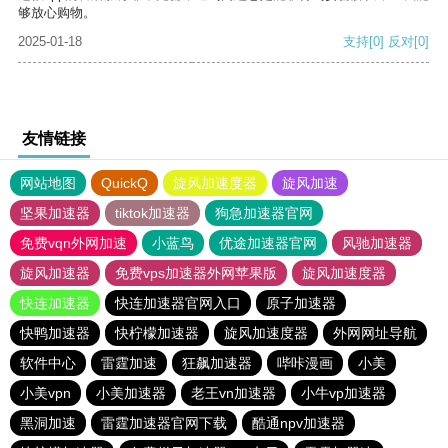
够放心购物。
2025-01-18
支持
[0]
反对
[0]
友情链接
网站地图
QuickQ
旋风加速度器
旋风加速
坚果加速器
tiktok加速器
狗急加速器官网
免费vqn外网加速
小蓝鸟
优途加速器官网
风驰加速器
旋风加速器
免费vps加速器外网苹果版
旋风加速度器
快连加速器
快连加速器官网入口
原子加速器
快鸭加速器
快柠檬加速器
旋风加速度器
外网网址导航
软件中心
雷霆加速
狂飙加速器
哔咔漫画
小美
小美vpn
小美加速器
老王vn加速器
小牛vp加速器
黑洞加速
雷霆加速器官网下载
酷通npv加速器