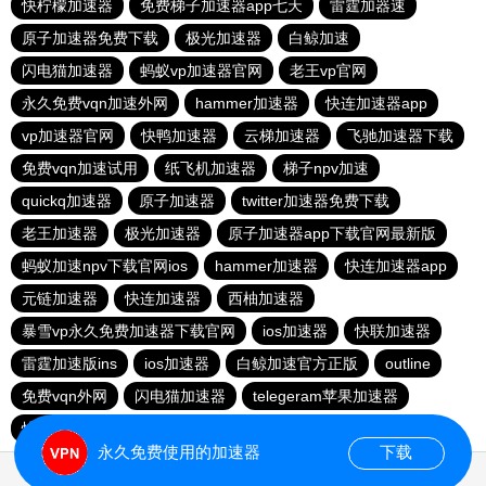
快柠檬加速器
免费梯子加速器app七天
雷霆加器速
原子加速器免费下载
极光加速器
白鲸加速
闪电猫加速器
蚂蚁vp加速器官网
老王vp官网
永久免费vqn加速外网
hammer加速器
快连加速器app
vp加速器官网
快鸭加速器
云梯加速器
飞驰加速器下载
免费vqn加速试用
纸飞机加速器
梯子npv加速
quickq加速器
原子加速器
twitter加速器免费下载
老王加速器
极光加速器
原子加速器app下载官网最新版
蚂蚁加速npv下载官网ios
hammer加速器
快连加速器app
元链加速器
快连加速器
西柚加速器
暴雪vp永久免费加速器下载官网
ios加速器
快联加速器
雷霆加速版ins
ios加速器
白鲸加速官方正版
outline
免费vqn外网
闪电猫加速器
telegeram苹果加速器
快连lets加速器
蜜蜂加速器
永久免费使用的加速器
下载