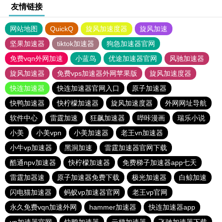
友情链接
网站地图
QuickQ
旋风加速度器
旋风加速
坚果加速器
tiktok加速器
狗急加速器官网
免费vqn外网加速
小蓝鸟
优途加速器官网
风驰加速器
旋风加速器
免费vps加速器外网苹果版
旋风加速度器
快连加速器
快连加速器官网入口
原子加速器
快鸭加速器
快柠檬加速器
旋风加速度器
外网网址导航
软件中心
雷霆加速
狂飙加速器
哔咔漫画
瑞乐小说
小美
小美vpn
小美加速器
老王vn加速器
小牛vp加速器
黑洞加速
雷霆加速器官网下载
酷通npv加速器
快柠檬加速器
免费梯子加速器app七天
雷霆加器速
原子加速器免费下载
极光加速器
白鲸加速
闪电猫加速器
蚂蚁vp加速器官网
老王vp官网
永久免费vqn加速外网
hammer加速器
快连加速器app