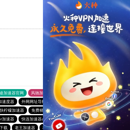
支持
[0]
反对
[0]
支持
[0]
反对
[0]
途加速器官网
风驰加速器
旋风加速器
加速度器
外网网址导航
软件中心
雷霆加速
狂飙加速器
快柠檬加速器
免费梯子加速器app七天
雷霆加器速
er加速器
快连加速器app
vp加速器官网
快鸭加速器
费下载
老王加速器
极光加速器