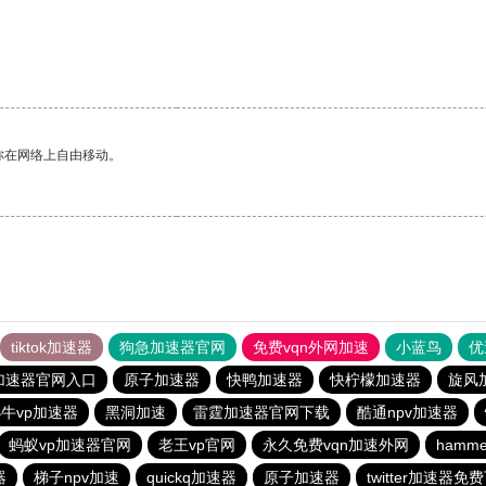
你在网络上自由移动。
tiktok加速器
狗急加速器官网
免费vqn外网加速
小蓝鸟
优
加速器官网入口
原子加速器
快鸭加速器
快柠檬加速器
旋风
牛vp加速器
黑洞加速
雷霆加速器官网下载
酷通npv加速器
蚂蚁vp加速器官网
老王vp官网
永久免费vqn加速外网
hamm
器
梯子npv加速
quickq加速器
原子加速器
twitter加速器免