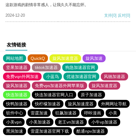
这款游戏的剧情非常感人，让我久久不能忘怀。
2024-12-20
支持
[0]
反对
[0]
友情链接
网站地图
QuickQ
旋风加速度器
旋风加速
坚果加速器
tiktok加速器
狗急加速器官网
免费vqn外网加速
小蓝鸟
优途加速器官网
风驰加速器
旋风加速器
免费vps加速器外网苹果版
旋风加速度器
快连加速器
快连加速器官网入口
原子加速器
快鸭加速器
快柠檬加速器
旋风加速度器
外网网址导航
软件中心
雷霆加速
狂飙加速器
哔咔漫画
小美
小美vpn
小美加速器
老王vn加速器
小牛vp加速器
黑洞加速
雷霆加速器官网下载
酷通npv加速器