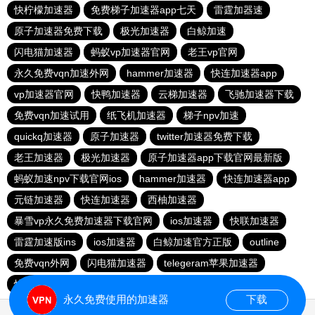
快柠檬加速器
免费梯子加速器app七天
雷霆加器速
原子加速器免费下载
极光加速器
白鲸加速
闪电猫加速器
蚂蚁vp加速器官网
老王vp官网
永久免费vqn加速外网
hammer加速器
快连加速器app
vp加速器官网
快鸭加速器
云梯加速器
飞驰加速器下载
免费vqn加速试用
纸飞机加速器
梯子npv加速
quickq加速器
原子加速器
twitter加速器免费下载
老王加速器
极光加速器
原子加速器app下载官网最新版
蚂蚁加速npv下载官网ios
hammer加速器
快连加速器app
元链加速器
快连加速器
西柚加速器
暴雪vp永久免费加速器下载官网
ios加速器
快联加速器
雷霆加速版ins
ios加速器
白鲸加速官方正版
outline
免费vqn外网
闪电猫加速器
telegeram苹果加速器
快连lets加速器
蜜蜂加速器
永久免费使用的加速器
下载