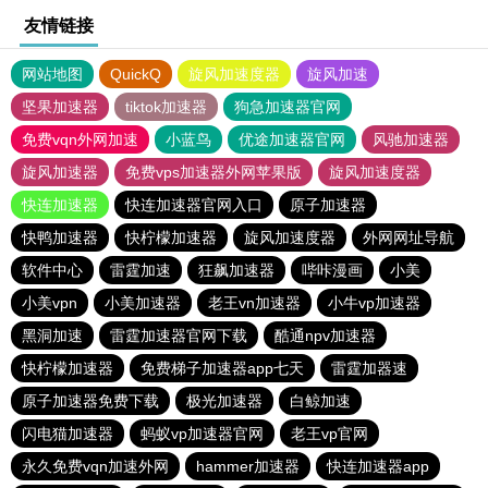
友情链接
网站地图
QuickQ
旋风加速度器
旋风加速
坚果加速器
tiktok加速器
狗急加速器官网
免费vqn外网加速
小蓝鸟
优途加速器官网
风驰加速器
旋风加速器
免费vps加速器外网苹果版
旋风加速度器
快连加速器
快连加速器官网入口
原子加速器
快鸭加速器
快柠檬加速器
旋风加速度器
外网网址导航
软件中心
雷霆加速
狂飙加速器
哔咔漫画
小美
小美vpn
小美加速器
老王vn加速器
小牛vp加速器
黑洞加速
雷霆加速器官网下载
酷通npv加速器
快柠檬加速器
免费梯子加速器app七天
雷霆加器速
原子加速器免费下载
极光加速器
白鲸加速
闪电猫加速器
蚂蚁vp加速器官网
老王vp官网
永久免费vqn加速外网
hammer加速器
快连加速器app