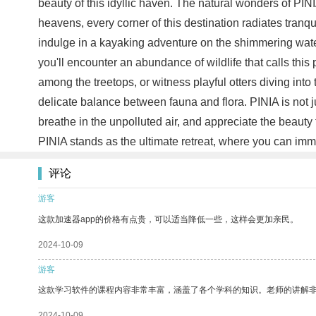
beauty of this idyllic haven. The natural wonders of PINI
heavens, every corner of this destination radiates tranqu
indulge in a kayaking adventure on the shimmering water
you'll encounter an abundance of wildlife that calls thi
among the treetops, or witness playful otters diving into
delicate balance between fauna and flora. PINIA is not j
breathe in the unpolluted air, and appreciate the beauty 
PINIA stands as the ultimate retreat, where you can imm
评论
游客
这款加速器app的价格有点贵，可以适当降低一些，这样会更加亲民。
2024-10-09
游客
这款学习软件的课程内容非常丰富，涵盖了各个学科的知识。老师的讲解
2024-10-09