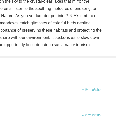
 the sky to the crystal-clear lakes that mirror the
orests, listen to the soothing melodies of birdsong, or
r Nature. As you venture deeper into PINIA's embrace,
e meadows, catch glimpses of colorful birds nesting
importance of preserving these habitats and protecting the
e share with our environment. It beckons us to slow down,
n opportunity to contribute to sustainable tourism,
支持
[0]
反对
[0]
支持
[0]
反对
[0]