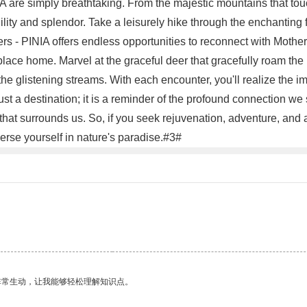
A are simply breathtaking. From the majestic mountains that touch
ility and splendor. Take a leisurely hike through the enchanting f
s - PINIA offers endless opportunities to reconnect with Mothe
s place home. Marvel at the graceful deer that gracefully roam th
 the glistening streams. With each encounter, you'll realize the 
ust a destination; it is a reminder of the profound connection w
that surrounds us. So, if you seek rejuvenation, adventure, and a
erse yourself in nature's paradise.#3#
非常生动，让我能够轻松理解知识点。