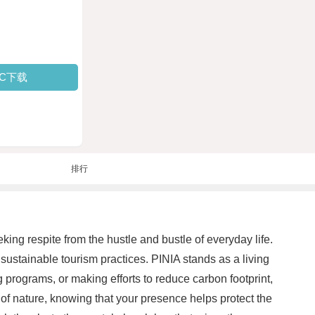
PC下载
排行
ing respite from the hustle and bustle of everyday life.
sustainable tourism practices. PINIA stands as a living
g programs, or making efforts to reduce carbon footprint,
 of nature, knowing that your presence helps protect the