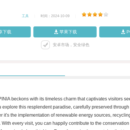
工具
|
时间：2024-10-09
|
卓下载
苹果下载
安卓市场，安全绿色
NIA beckons with its timeless charm that captivates visitors seek
 explore this resplendent paradise, carefully preserved through 
er it's the implementation of renewable energy sources, recyclin
With every visit, you can happily contribute to the conservation