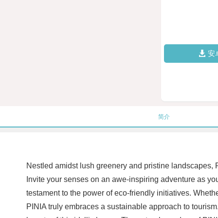
安
简介
Nestled amidst lush greenery and pristine landscapes, PI
Invite your senses on an awe-inspiring adventure as you
testament to the power of eco-friendly initiatives. Wheth
PINIA truly embraces a sustainable approach to tourism. 