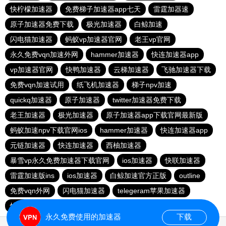
快柠檬加速器
免费梯子加速器app七天
雷霆加器速
原子加速器免费下载
极光加速器
白鲸加速
闪电猫加速器
蚂蚁vp加速器官网
老王vp官网
永久免费vqn加速外网
hammer加速器
快连加速器app
vp加速器官网
快鸭加速器
云梯加速器
飞驰加速器下载
免费vqn加速试用
纸飞机加速器
梯子npv加速
quickq加速器
原子加速器
twitter加速器免费下载
老王加速器
极光加速器
原子加速器app下载官网最新版
蚂蚁加速npv下载官网ios
hammer加速器
快连加速器app
元链加速器
快连加速器
西柚加速器
暴雪vp永久免费加速器下载官网
ios加速器
快联加速器
雷霆加速版ins
ios加速器
白鲸加速官方正版
outline
免费vqn外网
闪电猫加速器
telegeram苹果加速器
快连lets加速器
蜜蜂加速器
永久免费使用的加速器
下载