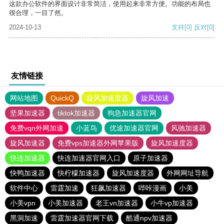
这款办公软件的界面设计非常简洁，使用起来非常方便。功能的布局也
很合理，一目了然。
2024-10-13
支持
[0]
反对
[0]
友情链接
网站地图
QuickQ
旋风加速度器
旋风加速
坚果加速器
tiktok加速器
狗急加速器官网
免费vqn外网加速
小蓝鸟
优途加速器官网
风驰加速器
旋风加速器
免费vps加速器外网苹果版
旋风加速度器
快连加速器
快连加速器官网入口
原子加速器
快鸭加速器
快柠檬加速器
旋风加速度器
外网网址导航
软件中心
雷霆加速
狂飙加速器
哔咔漫画
小美
小美vpn
小美加速器
老王vn加速器
小牛vp加速器
黑洞加速
雷霆加速器官网下载
酷通npv加速器