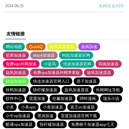
2024-09-25
支持
[0]
反对
[0]
友情链接
网站地图
QuickQ
旋风加速度器
旋风加速
坚果加速器
tiktok加速器
狗急加速器官网
免费vqn外网加速
小蓝鸟
优途加速器官网
风驰加速器
旋风加速器
免费vps加速器外网苹果版
旋风加速度器
快连加速器
快连加速器官网入口
原子加速器
快鸭加速器
快柠檬加速器
旋风加速度器
外网网址导航
软件中心
雷霆加速
狂飙加速器
哔咔漫画
瑞乐小说
小美
小美vpn
小美加速器
老王vn加速器
小牛vp加速器
黑洞加速
雷霆加速器官网下载
酷通npv加速器
快柠檬加速器
免费梯子加速器app七天