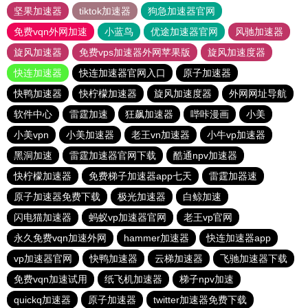
坚果加速器
tiktok加速器
狗急加速器官网
免费vqn外网加速
小蓝鸟
优途加速器官网
风驰加速器
旋风加速器
免费vps加速器外网苹果版
旋风加速度器
快连加速器
快连加速器官网入口
原子加速器
快鸭加速器
快柠檬加速器
旋风加速度器
外网网址导航
软件中心
雷霆加速
狂飙加速器
哔咔漫画
小美
小美vpn
小美加速器
老王vn加速器
小牛vp加速器
黑洞加速
雷霆加速器官网下载
酷通npv加速器
快柠檬加速器
免费梯子加速器app七天
雷霆加器速
原子加速器免费下载
极光加速器
白鲸加速
闪电猫加速器
蚂蚁vp加速器官网
老王vp官网
永久免费vqn加速外网
hammer加速器
快连加速器app
vp加速器官网
快鸭加速器
云梯加速器
飞驰加速器下载
免费vqn加速试用
纸飞机加速器
梯子npv加速
quickq加速器
原子加速器
twitter加速器免费下载