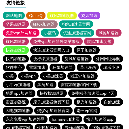
友情链接
网站地图
QuickQ
旋风加速度器
旋风加速
坚果加速器
tiktok加速器
狗急加速器官网
免费vqn外网加速
小蓝鸟
优途加速器官网
风驰加速器
旋风加速器
免费vps加速器外网苹果版
旋风加速度器
快连加速器
快连加速器官网入口
原子加速器
快鸭加速器
快柠檬加速器
旋风加速度器
外网网址导航
软件中心
雷霆加速
狂飙加速器
哔咔漫画
瑞乐小说
小美
小美vpn
小美加速器
老王vn加速器
小牛vp加速器
黑洞加速
雷霆加速器官网下载
酷通npv加速器
快柠檬加速器
免费梯子加速器app七天
雷霆加器速
原子加速器免费下载
极光加速器
白鲸加速
闪电猫加速器
蚂蚁vp加速器官网
老王vp官网
永久免费vqn加速外网
hammer加速器
快连加速器app
vp加速器官网
快鸭加速器
云梯加速器
飞驰加速器下载