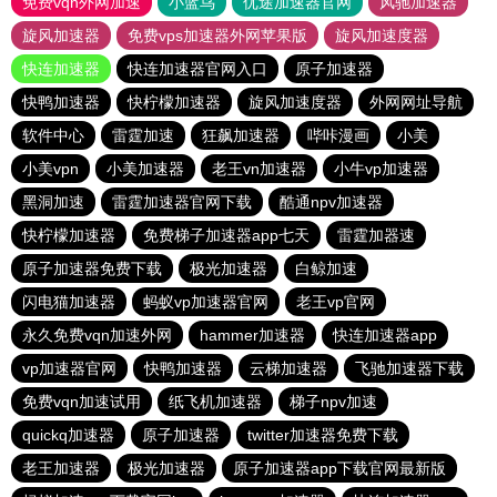
免费vqn外网加速
小蓝鸟
优途加速器官网
风驰加速器
旋风加速器
免费vps加速器外网苹果版
旋风加速度器
快连加速器
快连加速器官网入口
原子加速器
快鸭加速器
快柠檬加速器
旋风加速度器
外网网址导航
软件中心
雷霆加速
狂飙加速器
哔咔漫画
小美
小美vpn
小美加速器
老王vn加速器
小牛vp加速器
黑洞加速
雷霆加速器官网下载
酷通npv加速器
快柠檬加速器
免费梯子加速器app七天
雷霆加器速
原子加速器免费下载
极光加速器
白鲸加速
闪电猫加速器
蚂蚁vp加速器官网
老王vp官网
永久免费vqn加速外网
hammer加速器
快连加速器app
vp加速器官网
快鸭加速器
云梯加速器
飞驰加速器下载
免费vqn加速试用
纸飞机加速器
梯子npv加速
quickq加速器
原子加速器
twitter加速器免费下载
老王加速器
极光加速器
原子加速器app下载官网最新版