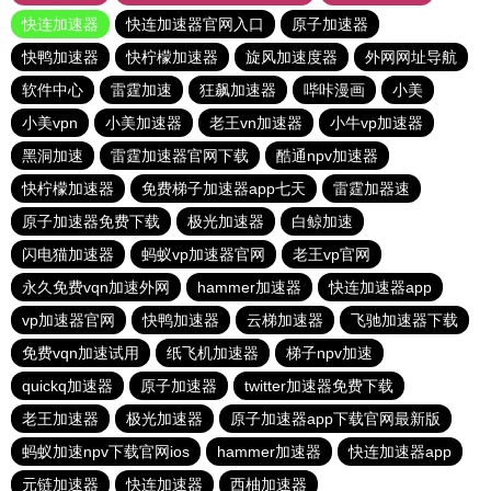
快连加速器
快连加速器官网入口
原子加速器
快鸭加速器
快柠檬加速器
旋风加速度器
外网网址导航
软件中心
雷霆加速
狂飙加速器
哔咔漫画
小美
小美vpn
小美加速器
老王vn加速器
小牛vp加速器
黑洞加速
雷霆加速器官网下载
酷通npv加速器
快柠檬加速器
免费梯子加速器app七天
雷霆加器速
原子加速器免费下载
极光加速器
白鲸加速
闪电猫加速器
蚂蚁vp加速器官网
老王vp官网
永久免费vqn加速外网
hammer加速器
快连加速器app
vp加速器官网
快鸭加速器
云梯加速器
飞驰加速器下载
免费vqn加速试用
纸飞机加速器
梯子npv加速
quickq加速器
原子加速器
twitter加速器免费下载
老王加速器
极光加速器
原子加速器app下载官网最新版
蚂蚁加速npv下载官网ios
hammer加速器
快连加速器app
元链加速器
快连加速器
西柚加速器