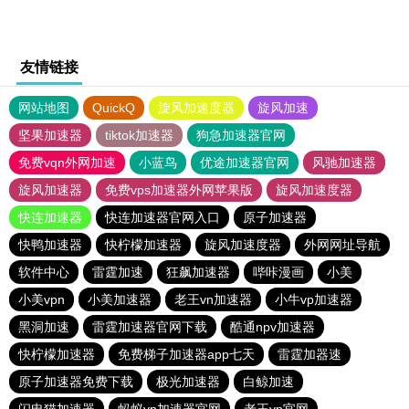
友情链接
网站地图
QuickQ
旋风加速度器
旋风加速
坚果加速器
tiktok加速器
狗急加速器官网
免费vqn外网加速
小蓝鸟
优途加速器官网
风驰加速器
旋风加速器
免费vps加速器外网苹果版
旋风加速度器
快连加速器
快连加速器官网入口
原子加速器
快鸭加速器
快柠檬加速器
旋风加速度器
外网网址导航
软件中心
雷霆加速
狂飙加速器
哔咔漫画
小美
小美vpn
小美加速器
老王vn加速器
小牛vp加速器
黑洞加速
雷霆加速器官网下载
酷通npv加速器
快柠檬加速器
免费梯子加速器app七天
雷霆加器速
原子加速器免费下载
极光加速器
白鲸加速