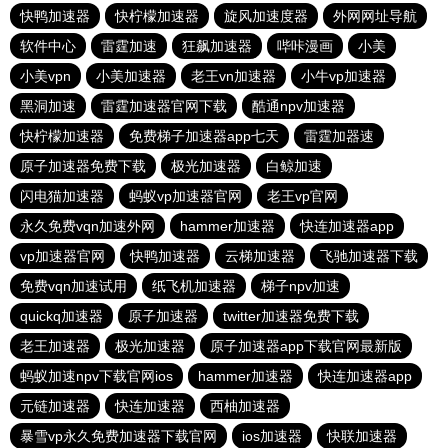
快鸭加速器
快柠檬加速器
旋风加速度器
外网网址导航
软件中心
雷霆加速
狂飙加速器
哔咔漫画
小美
小美vpn
小美加速器
老王vn加速器
小牛vp加速器
黑洞加速
雷霆加速器官网下载
酷通npv加速器
快柠檬加速器
免费梯子加速器app七天
雷霆加器速
原子加速器免费下载
极光加速器
白鲸加速
闪电猫加速器
蚂蚁vp加速器官网
老王vp官网
永久免费vqn加速外网
hammer加速器
快连加速器app
vp加速器官网
快鸭加速器
云梯加速器
飞驰加速器下载
免费vqn加速试用
纸飞机加速器
梯子npv加速
quickq加速器
原子加速器
twitter加速器免费下载
老王加速器
极光加速器
原子加速器app下载官网最新版
蚂蚁加速npv下载官网ios
hammer加速器
快连加速器app
元链加速器
快连加速器
西柚加速器
暴雪vp永久免费加速器下载官网
ios加速器
快联加速器