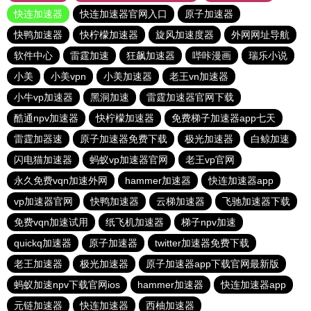
快连加速器
快连加速器官网入口
原子加速器
快鸭加速器
快柠檬加速器
旋风加速度器
外网网址导航
软件中心
雷霆加速
狂飙加速器
哔咔漫画
瑞乐小说
小美
小美vpn
小美加速器
老王vn加速器
小牛vp加速器
黑洞加速
雷霆加速器官网下载
酷通npv加速器
快柠檬加速器
免费梯子加速器app七天
雷霆加器速
原子加速器免费下载
极光加速器
白鲸加速
闪电猫加速器
蚂蚁vp加速器官网
老王vp官网
永久免费vqn加速外网
hammer加速器
快连加速器app
vp加速器官网
快鸭加速器
云梯加速器
飞驰加速器下载
免费vqn加速试用
纸飞机加速器
梯子npv加速
quickq加速器
原子加速器
twitter加速器免费下载
老王加速器
极光加速器
原子加速器app下载官网最新版
蚂蚁加速npv下载官网ios
hammer加速器
快连加速器app
元链加速器
快连加速器
西柚加速器