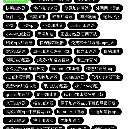
快鸭加速器
快柠檬加速器
旋风加速度器
外网网址导航
软件中心
雷霆加速
狂飙加速器
哔咔漫画
瑞乐小说
小美
小美vpn
小美加速器
老王vn加速器
小牛vp加速器
黑洞加速
雷霆加速器官网下载
酷通npv加速器
快柠檬加速器
免费梯子加速器app七天
雷霆加器速
原子加速器免费下载
极光加速器
白鲸加速
闪电猫加速器
蚂蚁vp加速器官网
老王vp官网
永久免费vqn加速外网
hammer加速器
快连加速器app
vp加速器官网
快鸭加速器
云梯加速器
飞驰加速器下载
免费vqn加速试用
纸飞机加速器
梯子npv加速
quickq加速器
原子加速器
twitter加速器免费下载
老王加速器
极光加速器
原子加速器app下载官网最新版
蚂蚁加速npv下载官网ios
hammer加速器
快连加速器app
元链加速器
快连加速器
西柚加速器