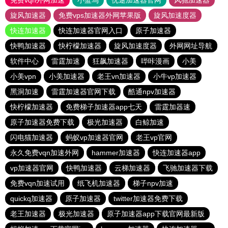
免费vqn外网加速
小蓝鸟
优途加速器官网
风驰加速器
旋风加速器
免费vps加速器外网苹果版
旋风加速度器
快连加速器
快连加速器官网入口
原子加速器
快鸭加速器
快柠檬加速器
旋风加速度器
外网网址导航
软件中心
雷霆加速
狂飙加速器
哔咔漫画
小美
小美vpn
小美加速器
老王vn加速器
小牛vp加速器
黑洞加速
雷霆加速器官网下载
酷通npv加速器
快柠檬加速器
免费梯子加速器app七天
雷霆加器速
原子加速器免费下载
极光加速器
白鲸加速
闪电猫加速器
蚂蚁vp加速器官网
老王vp官网
永久免费vqn加速外网
hammer加速器
快连加速器app
vp加速器官网
快鸭加速器
云梯加速器
飞驰加速器下载
免费vqn加速试用
纸飞机加速器
梯子npv加速
quickq加速器
原子加速器
twitter加速器免费下载
老王加速器
极光加速器
原子加速器app下载官网最新版