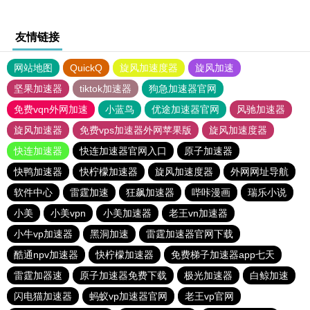
友情链接
网站地图
QuickQ
旋风加速度器
旋风加速
坚果加速器
tiktok加速器
狗急加速器官网
免费vqn外网加速
小蓝鸟
优途加速器官网
风驰加速器
旋风加速器
免费vps加速器外网苹果版
旋风加速度器
快连加速器
快连加速器官网入口
原子加速器
快鸭加速器
快柠檬加速器
旋风加速度器
外网网址导航
软件中心
雷霆加速
狂飙加速器
哔咔漫画
瑞乐小说
小美
小美vpn
小美加速器
老王vn加速器
小牛vp加速器
黑洞加速
雷霆加速器官网下载
酷通npv加速器
快柠檬加速器
免费梯子加速器app七天
雷霆加器速
原子加速器免费下载
极光加速器
白鲸加速
闪电猫加速器
蚂蚁vp加速器官网
老王vp官网