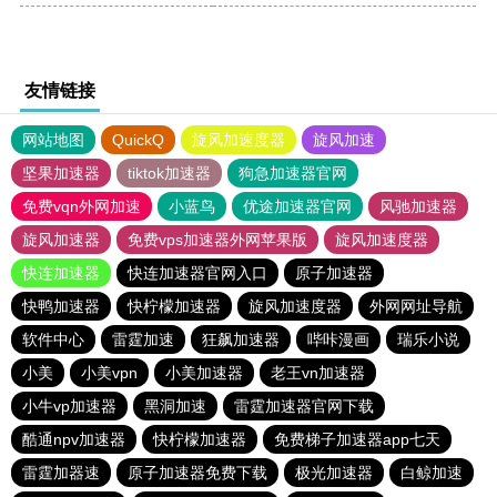
友情链接
网站地图
QuickQ
旋风加速度器
旋风加速
坚果加速器
tiktok加速器
狗急加速器官网
免费vqn外网加速
小蓝鸟
优途加速器官网
风驰加速器
旋风加速器
免费vps加速器外网苹果版
旋风加速度器
快连加速器
快连加速器官网入口
原子加速器
快鸭加速器
快柠檬加速器
旋风加速度器
外网网址导航
软件中心
雷霆加速
狂飙加速器
哔咔漫画
瑞乐小说
小美
小美vpn
小美加速器
老王vn加速器
小牛vp加速器
黑洞加速
雷霆加速器官网下载
酷通npv加速器
快柠檬加速器
免费梯子加速器app七天
雷霆加器速
原子加速器免费下载
极光加速器
白鲸加速