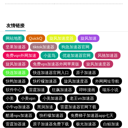
友情链接
网站地图
QuickQ
旋风加速度器
旋风加速
坚果加速器
tiktok加速器
狗急加速器官网
免费vqn外网加速
小蓝鸟
优途加速器官网
风驰加速器
旋风加速器
免费vps加速器外网苹果版
旋风加速度器
快连加速器
快连加速器官网入口
原子加速器
快鸭加速器
快柠檬加速器
旋风加速度器
外网网址导航
软件中心
雷霆加速
狂飙加速器
哔咔漫画
瑞乐小说
小美
小美vpn
小美加速器
老王vn加速器
小牛vp加速器
黑洞加速
雷霆加速器官网下载
酷通npv加速器
快柠檬加速器
免费梯子加速器app七天
雷霆加器速
原子加速器免费下载
极光加速器
白鲸加速