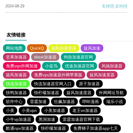
2024-08-29
支持
[0]
反对
[0]
友情链接
网站地图
QuickQ
旋风加速度器
旋风加速
坚果加速器
tiktok加速器
狗急加速器官网
免费vqn外网加速
小蓝鸟
优途加速器官网
风驰加速器
旋风加速器
免费vps加速器外网苹果版
旋风加速度器
快连加速器
快连加速器官网入口
原子加速器
快鸭加速器
快柠檬加速器
旋风加速度器
外网网址导航
软件中心
雷霆加速
狂飙加速器
哔咔漫画
瑞乐小说
小美
小美vpn
小美加速器
老王vn加速器
小牛vp加速器
黑洞加速
雷霆加速器官网下载
酷通npv加速器
快柠檬加速器
免费梯子加速器app七天