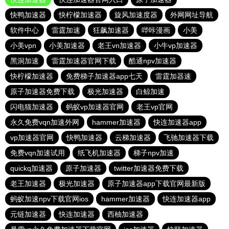
快鸭加速器
快柠檬加速器
旋风加速度器
外网网址导航
软件中心
雷霆加速
狂飙加速器
哔咔漫画
小美
小美vpn
小美加速器
老王vn加速器
小牛vp加速器
黑洞加速
雷霆加速器官网下载
酷通npv加速器
快柠檬加速器
免费梯子加速器app七天
雷霆加器速
原子加速器免费下载
极光加速器
白鲸加速
闪电猫加速器
蚂蚁vp加速器官网
老王vp官网
永久免费vqn加速外网
hammer加速器
快连加速器app
vp加速器官网
快鸭加速器
云梯加速器
飞驰加速器下载
免费vqn加速试用
纸飞机加速器
梯子npv加速
quickq加速器
原子加速器
twitter加速器免费下载
老王加速器
极光加速器
原子加速器app下载官网最新版
蚂蚁加速npv下载官网ios
hammer加速器
快连加速器app
元链加速器
快连加速器
西柚加速器