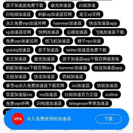
原子加速器免费下载
极光加速器
白鲸加速
闪电猫加速器
蚂蚁vp加速器官网
老王vp官网
永久免费vqn加速外网
hammer加速器
快连加速器app
vp加速器官网
快鸭加速器
云梯加速器
飞驰加速器下载
免费vqn加速试用
纸飞机加速器
梯子npv加速
quickq加速器
原子加速器
twitter加速器免费下载
老王加速器
极光加速器
原子加速器app下载官网最新版
蚂蚁加速npv下载官网ios
hammer加速器
快连加速器app
元链加速器
快连加速器
西柚加速器
暴雪vp永久免费加速器下载官网
ios加速器
快联加速器
雷霆加速版ins
ios加速器
白鲸加速官方正版
outline
免费vqn外网
闪电猫加速器
telegeram苹果加速器
快连lets加速器
蜜蜂加速器
永久免费使用的加速器
下载
0.071949s
首页
安卓
苹果
排行
推荐