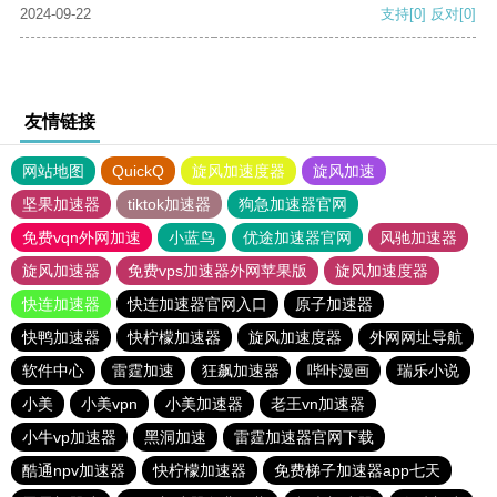
2024-09-22
支持
[0]
反对
[0]
友情链接
网站地图
QuickQ
旋风加速度器
旋风加速
坚果加速器
tiktok加速器
狗急加速器官网
免费vqn外网加速
小蓝鸟
优途加速器官网
风驰加速器
旋风加速器
免费vps加速器外网苹果版
旋风加速度器
快连加速器
快连加速器官网入口
原子加速器
快鸭加速器
快柠檬加速器
旋风加速度器
外网网址导航
软件中心
雷霆加速
狂飙加速器
哔咔漫画
瑞乐小说
小美
小美vpn
小美加速器
老王vn加速器
小牛vp加速器
黑洞加速
雷霆加速器官网下载
酷通npv加速器
快柠檬加速器
免费梯子加速器app七天