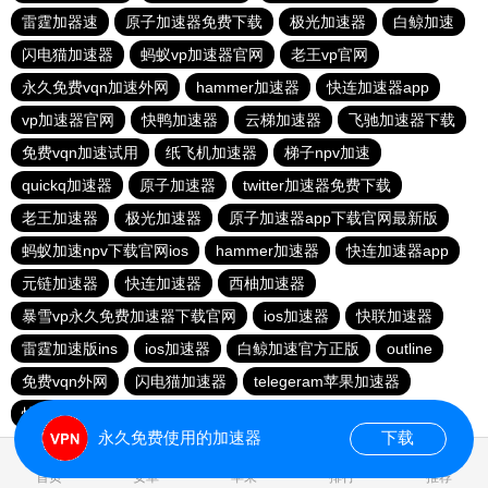
雷霆加器速
原子加速器免费下载
极光加速器
白鲸加速
闪电猫加速器
蚂蚁vp加速器官网
老王vp官网
永久免费vqn加速外网
hammer加速器
快连加速器app
vp加速器官网
快鸭加速器
云梯加速器
飞驰加速器下载
免费vqn加速试用
纸飞机加速器
梯子npv加速
quickq加速器
原子加速器
twitter加速器免费下载
老王加速器
极光加速器
原子加速器app下载官网最新版
蚂蚁加速npv下载官网ios
hammer加速器
快连加速器app
元链加速器
快连加速器
西柚加速器
暴雪vp永久免费加速器下载官网
ios加速器
快联加速器
雷霆加速版ins
ios加速器
白鲸加速官方正版
outline
免费vqn外网
闪电猫加速器
telegeram苹果加速器
快连lets加速器
蜜蜂加速器
永久免费使用的加速器
下载
0.025884s
首页
安卓
苹果
排行
推荐