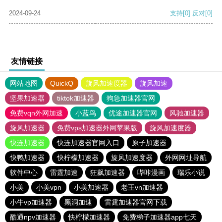
2024-09-24
支持
[0]
反对
[0]
友情链接
网站地图
QuickQ
旋风加速度器
旋风加速
坚果加速器
tiktok加速器
狗急加速器官网
免费vqn外网加速
小蓝鸟
优途加速器官网
风驰加速器
旋风加速器
免费vps加速器外网苹果版
旋风加速度器
快连加速器
快连加速器官网入口
原子加速器
快鸭加速器
快柠檬加速器
旋风加速度器
外网网址导航
软件中心
雷霆加速
狂飙加速器
哔咔漫画
瑞乐小说
小美
小美vpn
小美加速器
老王vn加速器
小牛vp加速器
黑洞加速
雷霆加速器官网下载
酷通npv加速器
快柠檬加速器
免费梯子加速器app七天