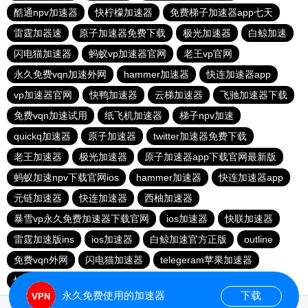
酷通npv加速器
快柠檬加速器
免费梯子加速器app七天
雷霆加器速
原子加速器免费下载
极光加速器
白鲸加速
闪电猫加速器
蚂蚁vp加速器官网
老王vp官网
永久免费vqn加速外网
hammer加速器
快连加速器app
vp加速器官网
快鸭加速器
云梯加速器
飞驰加速器下载
免费vqn加速试用
纸飞机加速器
梯子npv加速
quickq加速器
原子加速器
twitter加速器免费下载
老王加速器
极光加速器
原子加速器app下载官网最新版
蚂蚁加速npv下载官网ios
hammer加速器
快连加速器app
元链加速器
快连加速器
西柚加速器
暴雪vp永久免费加速器下载官网
ios加速器
快联加速器
雷霆加速版ins
ios加速器
白鲸加速官方正版
outline
免费vqn外网
闪电猫加速器
telegeram苹果加速器
快连lets加速器
蜜蜂加速器
永久免费使用的加速器
下载