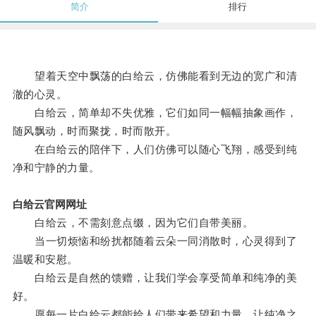
简介
排行
望着天空中飘荡的白给云，仿佛能看到无边的宽广和清
澈的心灵。
白给云，简单却不失优雅，它们如同一幅幅抽象画作，
随风飘动，时而聚拢，时而散开。
在白给云的陪伴下，人们仿佛可以随心飞翔，感受到纯
净和宁静的力量。
白给云官网网址
白给云，不需刻意点缀，因为它们自带美丽。
当一切烦恼和纷扰都随着云朵一同消散时，心灵得到了
温暖和安慰。
白给云是自然的馈赠，让我们学会享受简单和纯净的美
好。
愿每一片白给云都能给人们带来希望和力量，让纯净之