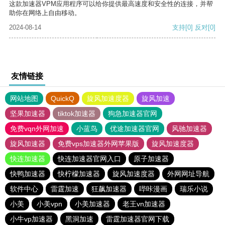
这款加速器VPM应用程序可以给你提供最高速度和安全性的连接，并帮
助你在网络上自由移动。
2024-08-14
支持
[0]
反对
[0]
友情链接
网站地图
QuickQ
旋风加速度器
旋风加速
坚果加速器
tiktok加速器
狗急加速器官网
免费vqn外网加速
小蓝鸟
优途加速器官网
风驰加速器
旋风加速器
免费vps加速器外网苹果版
旋风加速度器
快连加速器
快连加速器官网入口
原子加速器
快鸭加速器
快柠檬加速器
旋风加速度器
外网网址导航
软件中心
雷霆加速
狂飙加速器
哔咔漫画
瑞乐小说
小美
小美vpn
小美加速器
老王vn加速器
小牛vp加速器
黑洞加速
雷霆加速器官网下载