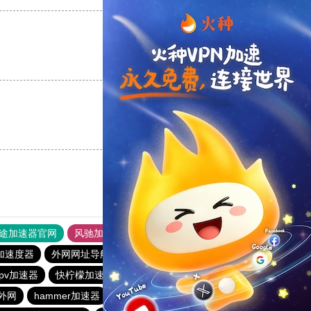
支持
[0]
反对
[0]
支持
[0]
反对
[0]
途加速器官网
风驰加速器
旋风加速器
加速度器
外网网址导航
软件中心
雷霆加速
狂飙加速器
pv加速器
快柠檬加速器
免费梯子加速器app七天
外网
hammer加速器
快连加速器app
vp加速器官网