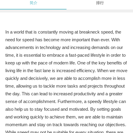
简介
排行
In a world that is constantly moving at breakneck speed, the
need for speed has become more important than ever. With
advancements in technology and increasing demands on our
time, it is essential to embrace a fast-paced lifestyle in order to
keep up with the pace of modern life. One of the key benefits of
living life in the fast lane is increased efficiency. When we move
quickly and decisively, we are able to accomplish more in less
time, allowing us to tackle more tasks and projects throughout
the day. This can lead to increased productivity and a greater
sense of accomplishment. Furthermore, a speedy lifestyle can
also help us to stay focused and motivated. By setting goals
and working quickly to achieve them, we are able to maintain
momentum and stay on track towards reaching our objectives.
While speed may not be suitable for every situation, there are