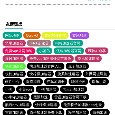
友情链接
网站地图
QuickQ
旋风加速度器
旋风加速
坚果加速器
tiktok加速器
狗急加速器官网
免费vqn外网加速
小蓝鸟
优途加速器官网
风驰加速器
旋风加速器
免费vps加速器外网苹果版
旋风加速度器
快连加速器
快连加速器官网入口
原子加速器
快鸭加速器
快柠檬加速器
旋风加速度器
外网网址导航
软件中心
雷霆加速
狂飙加速器
哔咔漫画
瑞乐小说
小美
小美vpn
小美加速器
老王vn加速器
小牛vp加速器
黑洞加速
雷霆加速器官网下载
酷通npv加速器
快柠檬加速器
免费梯子加速器app七天
雷霆加器速
原子加速器免费下载
极光加速器
白鲸加速