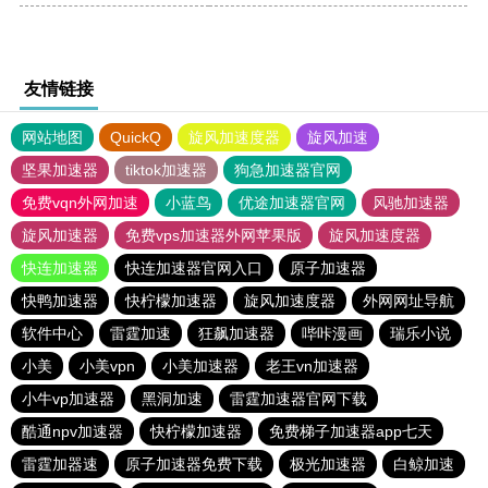
友情链接
网站地图
QuickQ
旋风加速度器
旋风加速
坚果加速器
tiktok加速器
狗急加速器官网
免费vqn外网加速
小蓝鸟
优途加速器官网
风驰加速器
旋风加速器
免费vps加速器外网苹果版
旋风加速度器
快连加速器
快连加速器官网入口
原子加速器
快鸭加速器
快柠檬加速器
旋风加速度器
外网网址导航
软件中心
雷霆加速
狂飙加速器
哔咔漫画
瑞乐小说
小美
小美vpn
小美加速器
老王vn加速器
小牛vp加速器
黑洞加速
雷霆加速器官网下载
酷通npv加速器
快柠檬加速器
免费梯子加速器app七天
雷霆加器速
原子加速器免费下载
极光加速器
白鲸加速