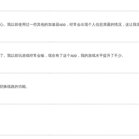
放心。我以前使用过一些其他的加速器app，经常会出现个人信息泄露的情况，这让我
了。我以前玩游戏经常会输，现在有了这个app，我的游戏水平提升了不少。
动切换线路的功能。