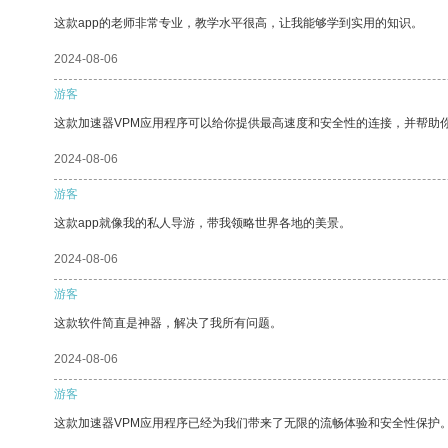
这款app的老师非常专业，教学水平很高，让我能够学到实用的知识。
2024-08-06
游客
这款加速器VPM应用程序可以给你提供最高速度和安全性的连接，并帮助
2024-08-06
游客
这款app就像我的私人导游，带我领略世界各地的美景。
2024-08-06
游客
这款软件简直是神器，解决了我所有问题。
2024-08-06
游客
这款加速器VPM应用程序已经为我们带来了无限的流畅体验和安全性保护