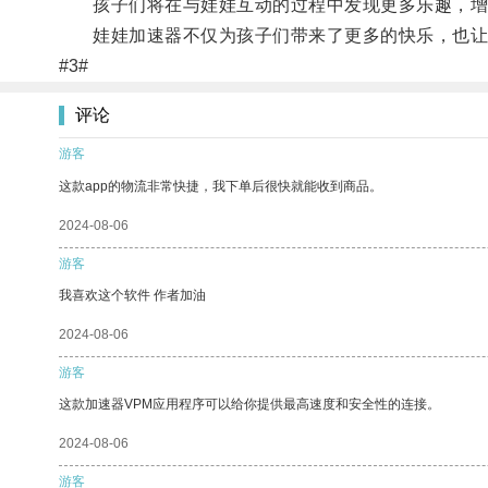
孩子们将在与娃娃互动的过程中发现更多乐趣，增
娃娃加速器不仅为孩子们带来了更多的快乐，也让
#3#
评论
游客
这款app的物流非常快捷，我下单后很快就能收到商品。
2024-08-06
游客
我喜欢这个软件 作者加油
2024-08-06
游客
这款加速器VPM应用程序可以给你提供最高速度和安全性的连接。
2024-08-06
游客