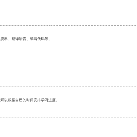
找资料、翻译语言、编写代码等。
我可以根据自己的时间安排学习进度。