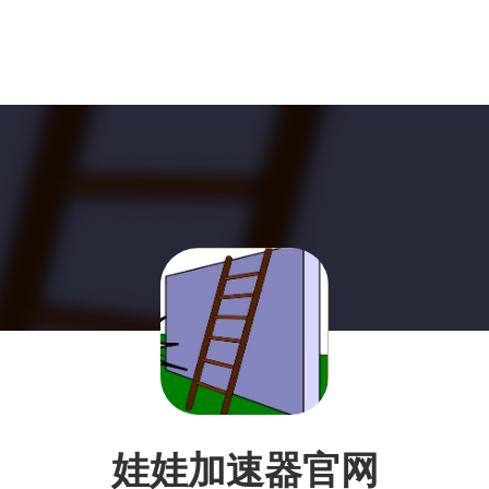
娃娃加速器官网