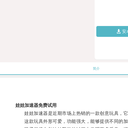
安
简介
娃娃加速器免费试用
娃娃加速器是近期市场上热销的一款创意玩具，它
这款玩具外形可爱，功能强大，能够提供不同的加