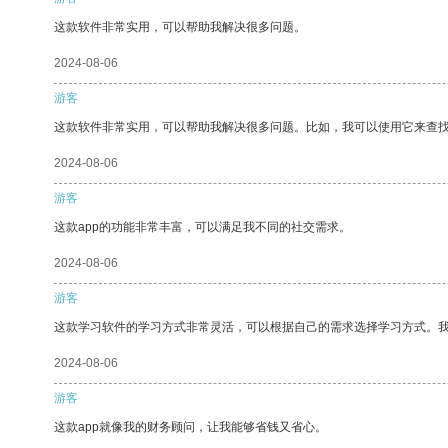
这款软件非常实用，可以帮助我解决很多问题。
2024-08-06
游客
这款软件非常实用，可以帮助我解决很多问题。比如，我可以使用它来查
2024-08-06
游客
这款app的功能非常丰富，可以满足我不同的社交需求。
2024-08-06
游客
这款学习软件的学习方式非常灵活，可以根据自己的需求选择学习方式。
2024-08-06
游客
这款app就像我的财务顾问，让我能够省钱又省心。