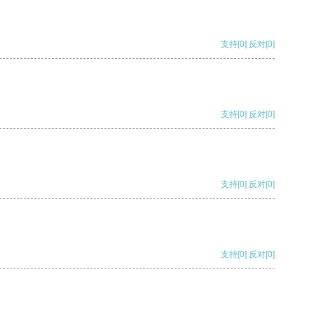
支持
[0]
反对
[0]
支持
[0]
反对
[0]
支持
[0]
反对
[0]
支持
[0]
反对
[0]