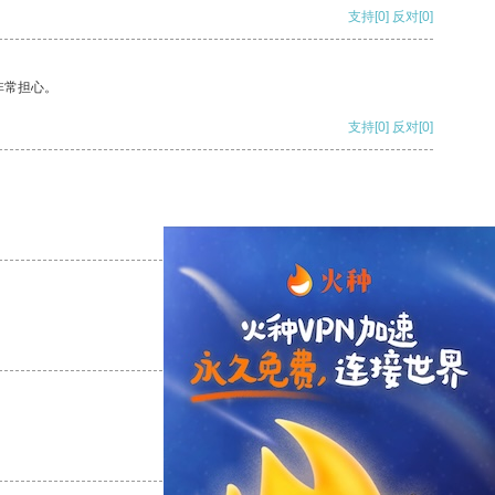
支持
[0]
反对
[0]
非常担心。
支持
[0]
反对
[0]
支持
[0]
反对
[0]
支持
[0]
反对
[0]
支持
[0]
反对
[0]