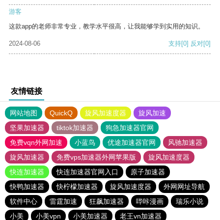
游客
这款app的老师非常专业，教学水平很高，让我能够学到实用的知识。
2024-08-06
支持
[0]
反对
[0]
友情链接
网站地图
QuickQ
旋风加速度器
旋风加速
坚果加速器
tiktok加速器
狗急加速器官网
免费vqn外网加速
小蓝鸟
优途加速器官网
风驰加速器
旋风加速器
免费vps加速器外网苹果版
旋风加速度器
快连加速器
快连加速器官网入口
原子加速器
快鸭加速器
快柠檬加速器
旋风加速度器
外网网址导航
软件中心
雷霆加速
狂飙加速器
哔咔漫画
瑞乐小说
小美
小美vpn
小美加速器
老王vn加速器