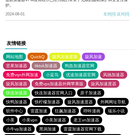
护。
2024-08-01
支持
[0]
反对
[0]
友情链接
网站地图
QuickQ
旋风加速度器
旋风加速
坚果加速器
tiktok加速器
狗急加速器官网
免费vqn外网加速
小蓝鸟
优途加速器官网
风驰加速器
旋风加速器
免费vps加速器外网苹果版
旋风加速度器
快连加速器
快连加速器官网入口
原子加速器
快鸭加速器
快柠檬加速器
旋风加速度器
外网网址导航
软件中心
雷霆加速
狂飙加速器
哔咔漫画
瑞乐小说
小美
小美vpn
小美加速器
老王vn加速器
小牛vp加速器
黑洞加速
雷霆加速器官网下载