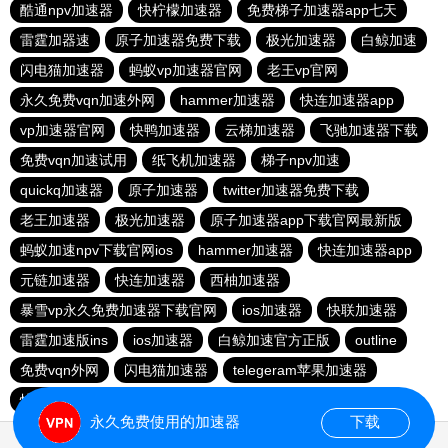
酷通npv加速器
快柠檬加速器
免费梯子加速器app七天
雷霆加器速
原子加速器免费下载
极光加速器
白鲸加速
闪电猫加速器
蚂蚁vp加速器官网
老王vp官网
永久免费vqn加速外网
hammer加速器
快连加速器app
vp加速器官网
快鸭加速器
云梯加速器
飞驰加速器下载
免费vqn加速试用
纸飞机加速器
梯子npv加速
quickq加速器
原子加速器
twitter加速器免费下载
老王加速器
极光加速器
原子加速器app下载官网最新版
蚂蚁加速npv下载官网ios
hammer加速器
快连加速器app
元链加速器
快连加速器
西柚加速器
暴雪vp永久免费加速器下载官网
ios加速器
快联加速器
雷霆加速版ins
ios加速器
白鲸加速官方正版
outline
免费vqn外网
闪电猫加速器
telegeram苹果加速器
快连lets加速器
蜜蜂加速器
永久免费使用的加速器
下载