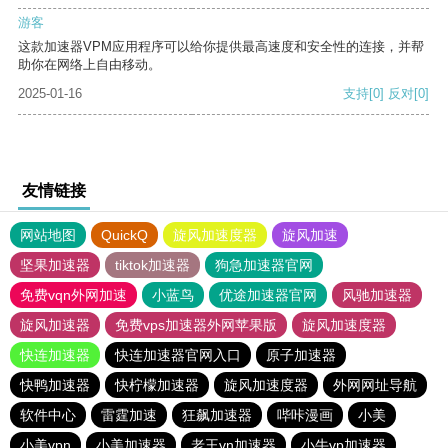
游客
这款加速器VPM应用程序可以给你提供最高速度和安全性的连接，并帮
助你在网络上自由移动。
2025-01-16
支持
[0]
反对
[0]
友情链接
网站地图
QuickQ
旋风加速度器
旋风加速
坚果加速器
tiktok加速器
狗急加速器官网
免费vqn外网加速
小蓝鸟
优途加速器官网
风驰加速器
旋风加速器
免费vps加速器外网苹果版
旋风加速度器
快连加速器
快连加速器官网入口
原子加速器
快鸭加速器
快柠檬加速器
旋风加速度器
外网网址导航
软件中心
雷霆加速
狂飙加速器
哔咔漫画
小美
小美vpn
小美加速器
老王vn加速器
小牛vp加速器