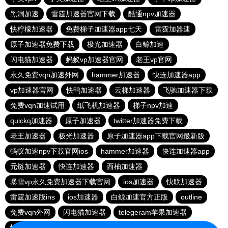
黑洞加速
雷霆加速器官网下载
酷通npv加速器
快柠檬加速器
免费梯子加速器app七天
雷霆加器速
原子加速器免费下载
极光加速器
白鲸加速
闪电猫加速器
蚂蚁vp加速器官网
老王vp官网
永久免费vqn加速外网
hammer加速器
快连加速器app
vp加速器官网
快鸭加速器
云梯加速器
飞驰加速器下载
免费vqn加速试用
纸飞机加速器
梯子npv加速
quickq加速器
原子加速器
twitter加速器免费下载
老王加速器
极光加速器
原子加速器app下载官网最新版
蚂蚁加速npv下载官网ios
hammer加速器
快连加速器app
元链加速器
快连加速器
西柚加速器
暴雪vp永久免费加速器下载官网
ios加速器
快联加速器
雷霆加速版ins
ios加速器
白鲸加速官方正版
outline
免费vqn外网
闪电猫加速器
telegeram苹果加速器
快连lets加速器
蜜蜂加速器