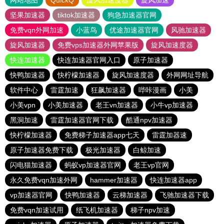
网站地图
QuickQ
旋风加速度器
旋风加速
坚果加速器
tiktok加速器
狗急加速器官网
免费vqn外网加速
小蓝鸟
优途加速器官网
风驰加速器
旋风加速器
免费vps加速器外网苹果版
旋风加速度器
快连加速器
快连加速器官网入口
原子加速器
快鸭加速器
快柠檬加速器
旋风加速度器
外网网址导航
软件中心
雷霆加速
狂飙加速器
哔咔漫画
小美
小美vpn
小美加速器
老王vn加速器
小牛vp加速器
黑洞加速
雷霆加速器官网下载
酷通npv加速器
快柠檬加速器
免费梯子加速器app七天
雷霆加器速
原子加速器免费下载
极光加速器
白鲸加速
闪电猫加速器
蚂蚁vp加速器官网
老王vp官网
永久免费vqn加速外网
hammer加速器
快连加速器app
vp加速器官网
快鸭加速器
云梯加速器
飞驰加速器下载
免费vqn加速试用
纸飞机加速器
梯子npv加速