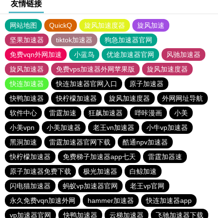
友情链接
网站地图
QuickQ
旋风加速度器
旋风加速
坚果加速器
tiktok加速器
狗急加速器官网
免费vqn外网加速
小蓝鸟
优途加速器官网
风驰加速器
旋风加速器
免费vps加速器外网苹果版
旋风加速度器
快连加速器
快连加速器官网入口
原子加速器
快鸭加速器
快柠檬加速器
旋风加速度器
外网网址导航
软件中心
雷霆加速
狂飙加速器
哔咔漫画
小美
小美vpn
小美加速器
老王vn加速器
小牛vp加速器
黑洞加速
雷霆加速器官网下载
酷通npv加速器
快柠檬加速器
免费梯子加速器app七天
雷霆加器速
原子加速器免费下载
极光加速器
白鲸加速
闪电猫加速器
蚂蚁vp加速器官网
老王vp官网
永久免费vqn加速外网
hammer加速器
快连加速器app
vp加速器官网
快鸭加速器
云梯加速器
飞驰加速器下载