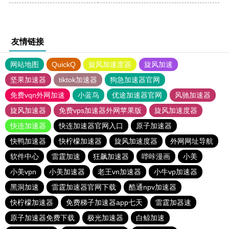
友情链接
网站地图
QuickQ
旋风加速度器
旋风加速
坚果加速器
tiktok加速器
狗急加速器官网
免费vqn外网加速
小蓝鸟
优途加速器官网
风驰加速器
旋风加速器
免费vps加速器外网苹果版
旋风加速度器
快连加速器
快连加速器官网入口
原子加速器
快鸭加速器
快柠檬加速器
旋风加速度器
外网网址导航
软件中心
雷霆加速
狂飙加速器
哔咔漫画
小美
小美vpn
小美加速器
老王vn加速器
小牛vp加速器
黑洞加速
雷霆加速器官网下载
酷通npv加速器
快柠檬加速器
免费梯子加速器app七天
雷霆加器速
原子加速器免费下载
极光加速器
白鲸加速