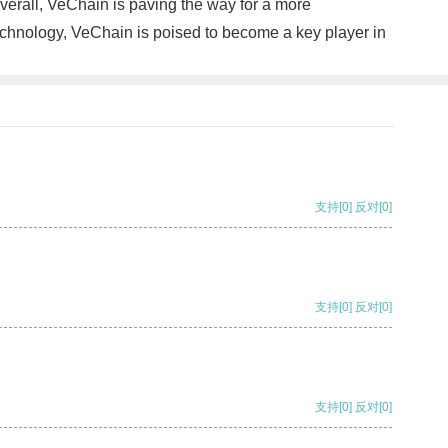
Overall, VeChain is paving the way for a more
echnology, VeChain is poised to become a key player in
支持
[0]
反对
[0]
支持
[0]
反对
[0]
支持
[0]
反对
[0]