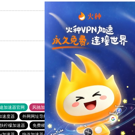
支持
[0]
反对
[0]
支持
[0]
反对
[0]
支持
[0]
反对
[0]
途加速器官网
风驰加速器
旋风加速器
加速度器
外网网址导航
软件中心
雷霆加速
狂飙加速器
快柠檬加速器
免费梯子加速器app七天
雷霆加器速
er加速器
快连加速器app
vp加速器官网
快鸭加速器