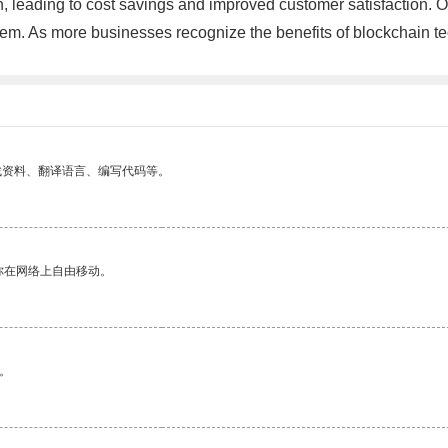
in, leading to cost savings and improved customer satisfaction. 
em. As more businesses recognize the benefits of blockchain t
找资料、翻译语言、编写代码等。
你在网络上自由移动。
。