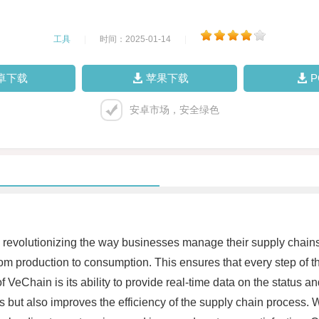
工具
|
时间：2025-01-14
|
卓下载
苹果下载
安卓市场，安全绿色
 revolutionizing the way businesses manage their supply chains
om production to consumption. This ensures that every step of th
of VeChain is its ability to provide real-time data on the status a
ut also improves the efficiency of the supply chain process. 