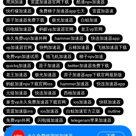
黑洞加速
雷霆加速器官网下载
酷通npv加速器
快柠檬加速器
免费梯子加速器app七天
雷霆加器速
原子加速器免费下载
极光加速器
白鲸加速
闪电猫加速器
蚂蚁vp加速器官网
老王vp官网
永久免费vqn加速外网
hammer加速器
快连加速器app
vp加速器官网
快鸭加速器
云梯加速器
飞驰加速器下载
免费vqn加速试用
纸飞机加速器
梯子npv加速
quickq加速器
原子加速器
twitter加速器免费下载
老王加速器
极光加速器
原子加速器app下载官网最新版
蚂蚁加速npv下载官网ios
hammer加速器
快连加速器app
元链加速器
快连加速器
西柚加速器
暴雪vp永久免费加速器下载官网
ios加速器
快联加速器
雷霆加速版ins
ios加速器
白鲸加速官方正版
outline
免费vqn外网
闪电猫加速器
telegeram苹果加速器
快连lets加速器
蜜蜂加速器
永久免费使用的加速器
下载