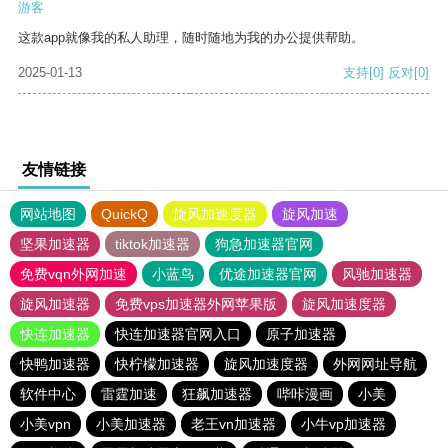
游客
这款app就像我的私人助理，随时随地为我的办公提供帮助。
2025-01-13
支持
[0]
反对
[0]
友情链接
网站地图
QuickQ
旋风加速度器
旋风加速
坚果加速器
tiktok加速器
狗急加速器官网
免费vqn外网加速
小蓝鸟
优途加速器官网
风驰加速器
旋风加速器
免费vps加速器外网苹果版
旋风加速度器
快连加速器
快连加速器官网入口
原子加速器
快鸭加速器
快柠檬加速器
旋风加速度器
外网网址导航
软件中心
雷霆加速
狂飙加速器
哔咔漫画
小美
小美vpn
小美加速器
老王vn加速器
小牛vp加速器