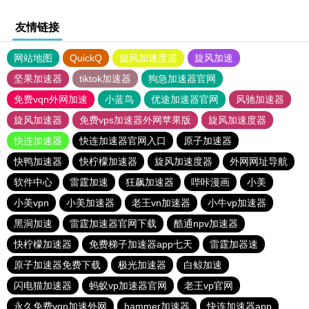
友情链接
网站地图
QuickQ
旋风加速度器
旋风加速
坚果加速器
tiktok加速器
狗急加速器官网
免费vqn外网加速
小蓝鸟
优途加速器官网
风驰加速器
旋风加速器
免费vps加速器外网苹果版
旋风加速度器
快连加速器
快连加速器官网入口
原子加速器
快鸭加速器
快柠檬加速器
旋风加速度器
外网网址导航
软件中心
雷霆加速
狂飙加速器
哔咔漫画
小美
小美vpn
小美加速器
老王vn加速器
小牛vp加速器
黑洞加速
雷霆加速器官网下载
酷通npv加速器
快柠檬加速器
免费梯子加速器app七天
雷霆加器速
原子加速器免费下载
极光加速器
白鲸加速
闪电猫加速器
蚂蚁vp加速器官网
老王vp官网
永久免费vqn加速外网
hammer加速器
快连加速器app