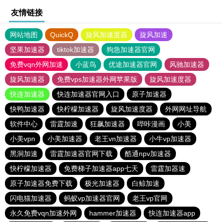
友情链接
网站地图
QuickQ
旋风加速度器
旋风加速
坚果加速器
tiktok加速器
狗急加速器官网
免费vqn外网加速
小蓝鸟
优途加速器官网
风驰加速器
旋风加速器
免费vps加速器外网苹果版
旋风加速度器
快连加速器
快连加速器官网入口
原子加速器
快鸭加速器
快柠檬加速器
旋风加速度器
外网网址导航
软件中心
雷霆加速
狂飙加速器
哔咔漫画
小美
小美vpn
小美加速器
老王vn加速器
小牛vp加速器
黑洞加速
雷霆加速器官网下载
酷通npv加速器
快柠檬加速器
免费梯子加速器app七天
雷霆加器速
原子加速器免费下载
极光加速器
白鲸加速
闪电猫加速器
蚂蚁vp加速器官网
老王vp官网
永久免费vqn加速外网
hammer加速器
快连加速器app