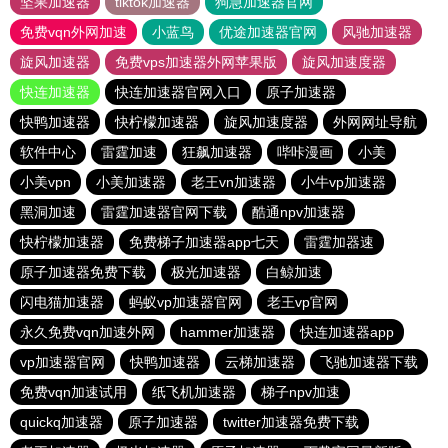
坚果加速器
tiktok加速器
狗急加速器官网
免费vqn外网加速
小蓝鸟
优途加速器官网
风驰加速器
旋风加速器
免费vps加速器外网苹果版
旋风加速度器
快连加速器
快连加速器官网入口
原子加速器
快鸭加速器
快柠檬加速器
旋风加速度器
外网网址导航
软件中心
雷霆加速
狂飙加速器
哔咔漫画
小美
小美vpn
小美加速器
老王vn加速器
小牛vp加速器
黑洞加速
雷霆加速器官网下载
酷通npv加速器
快柠檬加速器
免费梯子加速器app七天
雷霆加器速
原子加速器免费下载
极光加速器
白鲸加速
闪电猫加速器
蚂蚁vp加速器官网
老王vp官网
永久免费vqn加速外网
hammer加速器
快连加速器app
vp加速器官网
快鸭加速器
云梯加速器
飞驰加速器下载
免费vqn加速试用
纸飞机加速器
梯子npv加速
quickq加速器
原子加速器
twitter加速器免费下载