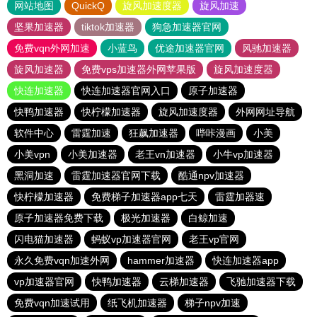
网站地图
QuickQ
旋风加速度器
旋风加速
坚果加速器
tiktok加速器
狗急加速器官网
免费vqn外网加速
小蓝鸟
优途加速器官网
风驰加速器
旋风加速器
免费vps加速器外网苹果版
旋风加速度器
快连加速器
快连加速器官网入口
原子加速器
快鸭加速器
快柠檬加速器
旋风加速度器
外网网址导航
软件中心
雷霆加速
狂飙加速器
哔咔漫画
小美
小美vpn
小美加速器
老王vn加速器
小牛vp加速器
黑洞加速
雷霆加速器官网下载
酷通npv加速器
快柠檬加速器
免费梯子加速器app七天
雷霆加器速
原子加速器免费下载
极光加速器
白鲸加速
闪电猫加速器
蚂蚁vp加速器官网
老王vp官网
永久免费vqn加速外网
hammer加速器
快连加速器app
vp加速器官网
快鸭加速器
云梯加速器
飞驰加速器下载
免费vqn加速试用
纸飞机加速器
梯子npv加速