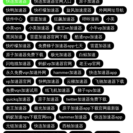
快连加速器
快连加速器官网入口
原子加速器
快鸭加速器
快柠檬加速器
旋风加速度器
外网网址导航
软件中心
雷霆加速
狂飙加速器
哔咔漫画
小美
小美vpn
小美加速器
老王vn加速器
小牛vp加速器
黑洞加速
雷霆加速器官网下载
酷通npv加速器
快柠檬加速器
免费梯子加速器app七天
雷霆加器速
原子加速器免费下载
极光加速器
白鲸加速
闪电猫加速器
蚂蚁vp加速器官网
老王vp官网
永久免费vqn加速外网
hammer加速器
快连加速器app
vp加速器官网
快鸭加速器
云梯加速器
飞驰加速器下载
免费vqn加速试用
纸飞机加速器
梯子npv加速
quickq加速器
原子加速器
twitter加速器免费下载
老王加速器
极光加速器
原子加速器app下载官网最新版
蚂蚁加速npv下载官网ios
hammer加速器
快连加速器app
元链加速器
快连加速器
西柚加速器