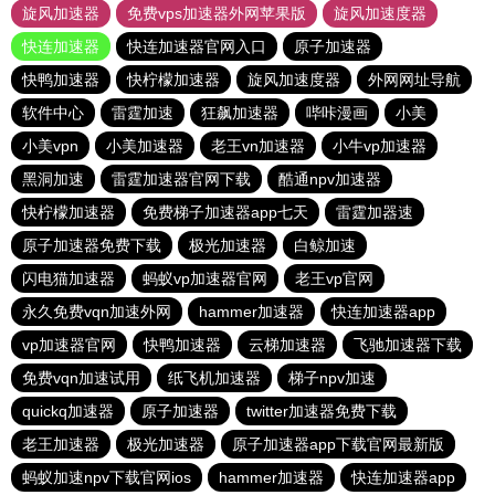
旋风加速器
免费vps加速器外网苹果版
旋风加速度器
快连加速器
快连加速器官网入口
原子加速器
快鸭加速器
快柠檬加速器
旋风加速度器
外网网址导航
软件中心
雷霆加速
狂飙加速器
哔咔漫画
小美
小美vpn
小美加速器
老王vn加速器
小牛vp加速器
黑洞加速
雷霆加速器官网下载
酷通npv加速器
快柠檬加速器
免费梯子加速器app七天
雷霆加器速
原子加速器免费下载
极光加速器
白鲸加速
闪电猫加速器
蚂蚁vp加速器官网
老王vp官网
永久免费vqn加速外网
hammer加速器
快连加速器app
vp加速器官网
快鸭加速器
云梯加速器
飞驰加速器下载
免费vqn加速试用
纸飞机加速器
梯子npv加速
quickq加速器
原子加速器
twitter加速器免费下载
老王加速器
极光加速器
原子加速器app下载官网最新版
蚂蚁加速npv下载官网ios
hammer加速器
快连加速器app