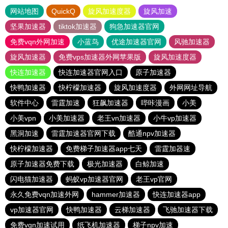
网站地图
QuickQ
旋风加速度器
旋风加速
坚果加速器
tiktok加速器
狗急加速器官网
免费vqn外网加速
小蓝鸟
优途加速器官网
风驰加速器
旋风加速器
免费vps加速器外网苹果版
旋风加速度器
快连加速器
快连加速器官网入口
原子加速器
快鸭加速器
快柠檬加速器
旋风加速度器
外网网址导航
软件中心
雷霆加速
狂飙加速器
哔咔漫画
小美
小美vpn
小美加速器
老王vn加速器
小牛vp加速器
黑洞加速
雷霆加速器官网下载
酷通npv加速器
快柠檬加速器
免费梯子加速器app七天
雷霆加器速
原子加速器免费下载
极光加速器
白鲸加速
闪电猫加速器
蚂蚁vp加速器官网
老王vp官网
永久免费vqn加速外网
hammer加速器
快连加速器app
vp加速器官网
快鸭加速器
云梯加速器
飞驰加速器下载
免费vqn加速试用
纸飞机加速器
梯子npv加速