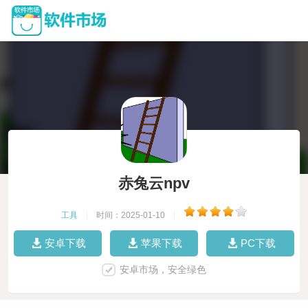
赤兔云npv
工具
|
时间：2025-01-10
|
安卓下载
苹果下载
PC下载
安卓市场，安全绿色