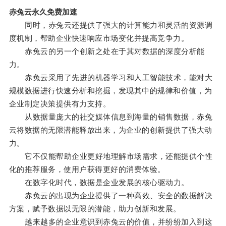
赤兔云永久免费加速
同时，赤兔云还提供了强大的计算能力和灵活的资源调
度机制，帮助企业快速响应市场变化并提高竞争力。
赤兔云的另一个创新之处在于其对数据的深度分析能
力。
赤兔云采用了先进的机器学习和人工智能技术，能对大
规模数据进行快速分析和挖掘，发现其中的规律和价值，为
企业制定决策提供有力支持。
从数据量庞大的社交媒体信息到海量的销售数据，赤兔
云将数据的无限潜能释放出来，为企业的创新提供了强大动
力。
它不仅能帮助企业更好地理解市场需求，还能提供个性
化的推荐服务，使用户获得更好的消费体验。
在数字化时代，数据是企业发展的核心驱动力。
赤兔云的出现为企业提供了一种高效、安全的数据解决
方案，赋予数据以无限的潜能，助力创新和发展。
越来越多的企业意识到赤兔云的价值，并纷纷加入到这