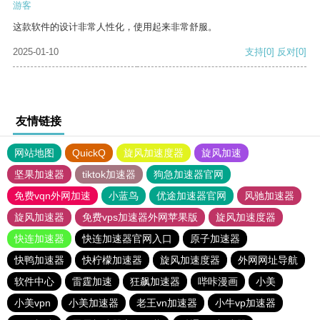
游客
这款软件的设计非常人性化，使用起来非常舒服。
2025-01-10
支持
[0]
反对
[0]
友情链接
网站地图
QuickQ
旋风加速度器
旋风加速
坚果加速器
tiktok加速器
狗急加速器官网
免费vqn外网加速
小蓝鸟
优途加速器官网
风驰加速器
旋风加速器
免费vps加速器外网苹果版
旋风加速度器
快连加速器
快连加速器官网入口
原子加速器
快鸭加速器
快柠檬加速器
旋风加速度器
外网网址导航
软件中心
雷霆加速
狂飙加速器
哔咔漫画
小美
小美vpn
小美加速器
老王vn加速器
小牛vp加速器