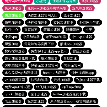
免费vqn外网加速
小蓝鸟
优途加速器官网
风驰加速器
旋风加速器
免费vps加速器外网苹果版
旋风加速度器
快连加速器
快连加速器官网入口
原子加速器
快鸭加速器
快柠檬加速器
旋风加速度器
外网网址导航
软件中心
雷霆加速
狂飙加速器
哔咔漫画
小美
小美vpn
小美加速器
老王vn加速器
小牛vp加速器
黑洞加速
雷霆加速器官网下载
酷通npv加速器
快柠檬加速器
免费梯子加速器app七天
雷霆加器速
原子加速器免费下载
极光加速器
白鲸加速
闪电猫加速器
蚂蚁vp加速器官网
老王vp官网
永久免费vqn加速外网
hammer加速器
快连加速器app
vp加速器官网
快鸭加速器
云梯加速器
飞驰加速器下载
免费vqn加速试用
纸飞机加速器
梯子npv加速
quickq加速器
原子加速器
twitter加速器免费下载
老王加速器
极光加速器
原子加速器app下载官网最新版