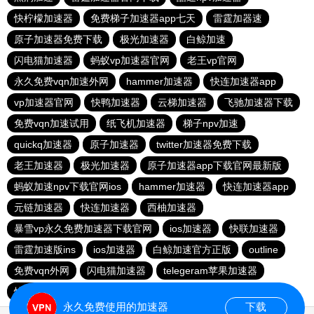
快柠檬加速器
免费梯子加速器app七天
雷霆加器速
原子加速器免费下载
极光加速器
白鲸加速
闪电猫加速器
蚂蚁vp加速器官网
老王vp官网
永久免费vqn加速外网
hammer加速器
快连加速器app
vp加速器官网
快鸭加速器
云梯加速器
飞驰加速器下载
免费vqn加速试用
纸飞机加速器
梯子npv加速
quickq加速器
原子加速器
twitter加速器免费下载
老王加速器
极光加速器
原子加速器app下载官网最新版
蚂蚁加速npv下载官网ios
hammer加速器
快连加速器app
元链加速器
快连加速器
西柚加速器
暴雪vp永久免费加速器下载官网
ios加速器
快联加速器
雷霆加速版ins
ios加速器
白鲸加速官方正版
outline
免费vqn外网
闪电猫加速器
telegeram苹果加速器
快连lets加速器
蜜蜂加速器
永久免费使用的加速器
下载