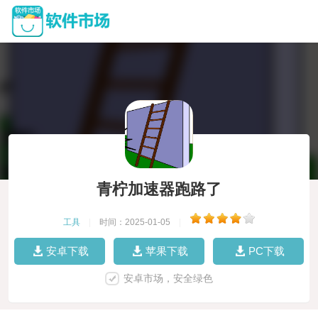
青柠加速器跑路了
工具
|
时间：2025-01-05
|
安卓下载
苹果下载
PC下载
安卓市场，安全绿色