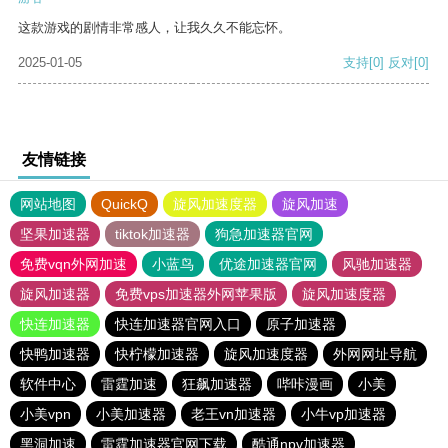
这款游戏的剧情非常感人，让我久久不能忘怀。
2025-01-05
支持
[0]
反对
[0]
友情链接
网站地图
QuickQ
旋风加速度器
旋风加速
坚果加速器
tiktok加速器
狗急加速器官网
免费vqn外网加速
小蓝鸟
优途加速器官网
风驰加速器
旋风加速器
免费vps加速器外网苹果版
旋风加速度器
快连加速器
快连加速器官网入口
原子加速器
快鸭加速器
快柠檬加速器
旋风加速度器
外网网址导航
软件中心
雷霆加速
狂飙加速器
哔咔漫画
小美
小美vpn
小美加速器
老王vn加速器
小牛vp加速器
黑洞加速
雷霆加速器官网下载
酷通npv加速器