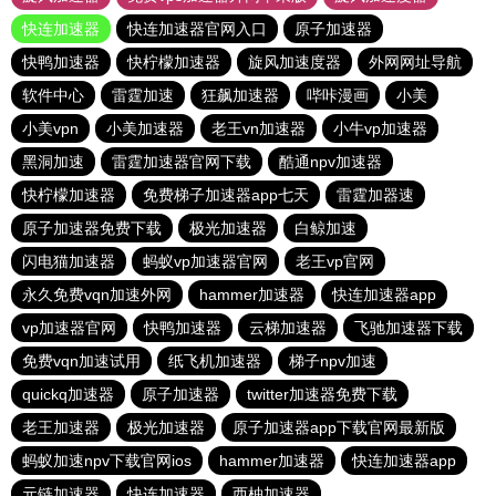
快连加速器
快连加速器官网入口
原子加速器
快鸭加速器
快柠檬加速器
旋风加速度器
外网网址导航
软件中心
雷霆加速
狂飙加速器
哔咔漫画
小美
小美vpn
小美加速器
老王vn加速器
小牛vp加速器
黑洞加速
雷霆加速器官网下载
酷通npv加速器
快柠檬加速器
免费梯子加速器app七天
雷霆加器速
原子加速器免费下载
极光加速器
白鲸加速
闪电猫加速器
蚂蚁vp加速器官网
老王vp官网
永久免费vqn加速外网
hammer加速器
快连加速器app
vp加速器官网
快鸭加速器
云梯加速器
飞驰加速器下载
免费vqn加速试用
纸飞机加速器
梯子npv加速
quickq加速器
原子加速器
twitter加速器免费下载
老王加速器
极光加速器
原子加速器app下载官网最新版
蚂蚁加速npv下载官网ios
hammer加速器
快连加速器app
元链加速器
快连加速器
西柚加速器