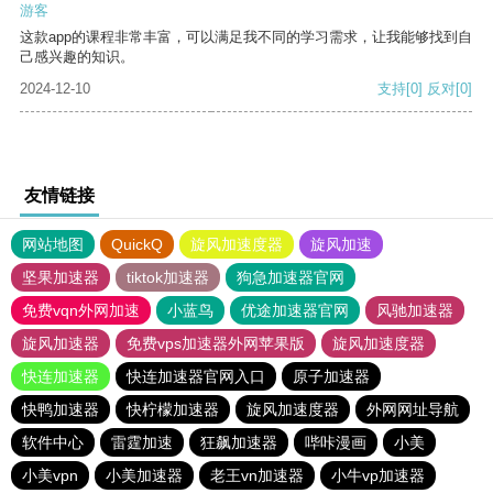
游客
这款app的课程非常丰富，可以满足我不同的学习需求，让我能够找到自
己感兴趣的知识。
2024-12-10
支持
[0]
反对
[0]
友情链接
网站地图
QuickQ
旋风加速度器
旋风加速
坚果加速器
tiktok加速器
狗急加速器官网
免费vqn外网加速
小蓝鸟
优途加速器官网
风驰加速器
旋风加速器
免费vps加速器外网苹果版
旋风加速度器
快连加速器
快连加速器官网入口
原子加速器
快鸭加速器
快柠檬加速器
旋风加速度器
外网网址导航
软件中心
雷霆加速
狂飙加速器
哔咔漫画
小美
小美vpn
小美加速器
老王vn加速器
小牛vp加速器