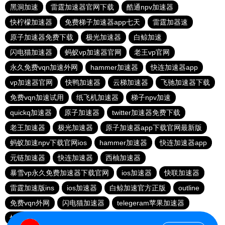
黑洞加速
雷霆加速器官网下载
酷通npv加速器
快柠檬加速器
免费梯子加速器app七天
雷霆加器速
原子加速器免费下载
极光加速器
白鲸加速
闪电猫加速器
蚂蚁vp加速器官网
老王vp官网
永久免费vqn加速外网
hammer加速器
快连加速器app
vp加速器官网
快鸭加速器
云梯加速器
飞驰加速器下载
免费vqn加速试用
纸飞机加速器
梯子npv加速
quickq加速器
原子加速器
twitter加速器免费下载
老王加速器
极光加速器
原子加速器app下载官网最新版
蚂蚁加速npv下载官网ios
hammer加速器
快连加速器app
元链加速器
快连加速器
西柚加速器
暴雪vp永久免费加速器下载官网
ios加速器
快联加速器
雷霆加速版ins
ios加速器
白鲸加速官方正版
outline
免费vqn外网
闪电猫加速器
telegeram苹果加速器
快连lets加速器
蜜蜂加速器